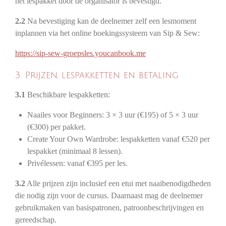
het lespakket door de organisator is bevestigd.
2.2
Na bevestiging kan de deelnemer zelf een lesmoment
inplannen via het online boekingssysteem van Sip & Sew:
https://sip-sew-groepsles.youcanbook.me
3. Prijzen, lespakketten en betaling
3.1
Beschikbare lespakketten:
Naailes voor Beginners: 3 × 3 uur (€195) of 5 × 3 uur
(€300) per pakket.
Create Your Own Wardrobe: lespakketten vanaf €520 per
lespakket (minimaal 8 lessen).
Privélessen: vanaf €395 per les.
3.2
Alle prijzen zijn inclusief een etui met naaibenodigdheden
die nodig zijn voor de cursus. Daarnaast mag de deelnemer
gebruikmaken van basispatronen, patroonbeschrijvingen en
gereedschap.